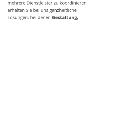
mehrere Dienstleister zu koordinieren,
erhalten Sie bei uns ganzheitliche
Lösungen, bei denen
Gestaltung,
Strategie und Kommunikation
nahtlos ineinandergreifen. So decken
wir viele Bereiche ab, die sonst auf
verschiedene Agenturen verteilt sind –
effizient, abgestimmt und
markenstärkend.
Conceptum Design steht für klare
Konzepte, kreatives Denken und einen
professionellen Auftritt, der sichtbar
wirkt.
Wir legen großen Wert auf enge
Zusammenarbeit mit unseren Kunden,
um ihre Bedürfnisse und Vorstellungen
zu verstehen. Durch diesen
partnerschaftlichen Ansatz können wir